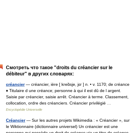
Смотреть что такое "droits du créancier sur le
débiteur" в других словарях:
créancier
— créancier, ière [ kreɑ̃sje, jɛr ] n. • v. 1170; de créance
♦ Titulaire d une créance; personne à qui il est dû de l argent.
Saisie par créancier, saisie arrêt. Créancier à terme. Classement,
collocation, ordre des créanciers. Créancier privilégié …
Encyclopédie Universelle
Créancier
— Sur les autres projets Wikimedia : « Créancier », sur
le Wiktionnaire (dictionnaire universel) Un créancier est une
personne qui possède un droit de créance via un titre de créance