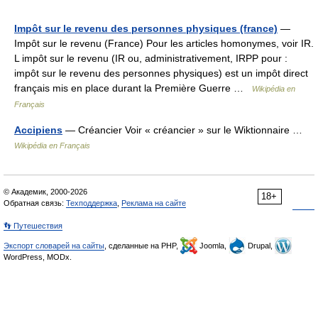
Impôt sur le revenu des personnes physiques (france)
—
Impôt sur le revenu (France) Pour les articles homonymes, voir IR.
L impôt sur le revenu (IR ou, administrativement, IRPP pour :
impôt sur le revenu des personnes physiques) est un impôt direct
français mis en place durant la Première Guerre …
Wikipédia en
Français
Accipiens
— Créancier Voir « créancier » sur le Wiktionnaire …
Wikipédia en Français
© Академик, 2000-2026
18+
Обратная связь:
Техподдержка
,
Реклама на сайте
👣 Путешествия
Экспорт словарей на сайты
, сделанные на PHP,
Joomla,
Drupal,
WordPress, MODx.